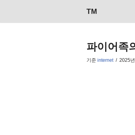
TM
콘
텐
츠
파이어족의
로
건
기준
internet
2025년
너
뛰
기