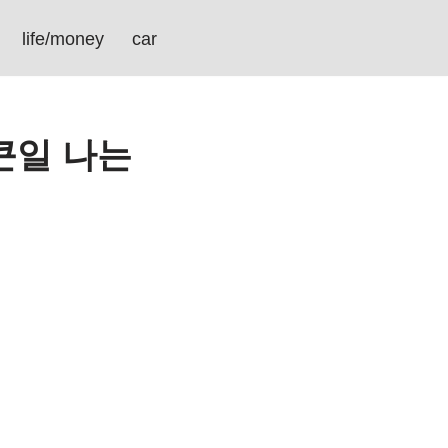
life/money
car
큰일 나는