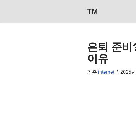
TM
콘
텐
츠
은퇴 준비
로
건
이유
너
뛰
기준
internet
2025년
기