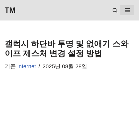
TM
콘
텐
츠
갤럭시 하단바 투명 및 없애기 스와
로
이프 제스처 변경 설정 방법
건
기준
internet
2025년 08월 28일
너
뛰
기