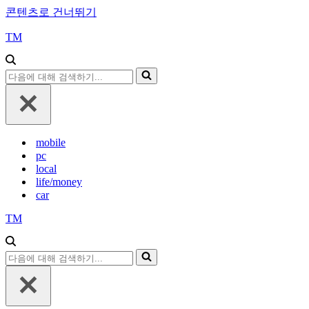
콘텐츠로 건너뛰기
TM
다
음
에
대
해
mobile
검
pc
색
local
하
life/money
기...
car
TM
다
음
에
대