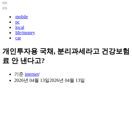
해
내
검
비
내
색
게
비
mobile
하
이
게
pc
기...
션
이
local
메
션
life/money
뉴
메
car
뉴
개인투자용 국채, 분리과세라고 건강보험
료 안 낸다고?
기준
internet
2026년 04월 13일
2026년 04월 13일