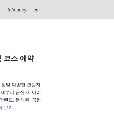
life/money
car
 코스 예약
 정말 다양한 관광지
골제부터 금산사, 아리
악랜드, 동심원, 금평
더 보기 »