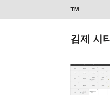
TM
콘
텐
츠
김제 시
로
건
너
뛰
기