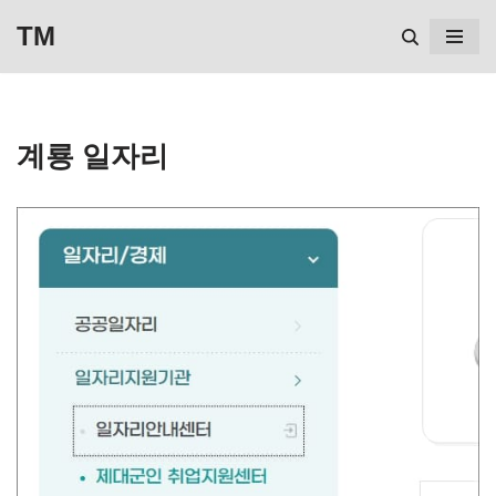
TM
콘
텐
츠
계룡 일자리
로
건
너
뛰
기