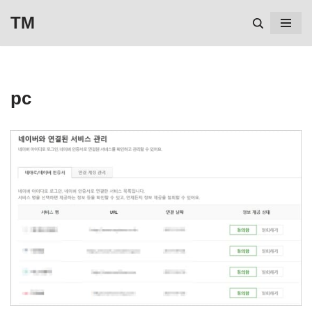
TM
콘
텐
츠
pc
로
건
너
뛰
기