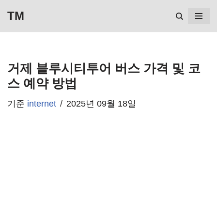
TM
콘
텐
츠
거제 블루시티투어 버스 가격 및 코
로
스 예약 방법
건
기준
internet
2025년 09월 18일
너
뛰
기